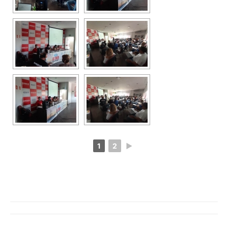
1
2
►