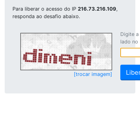
Para liberar o acesso
do IP
216.73.216.109
,
responda ao desafio abaixo.
Digite 
lado no
[trocar imagem]