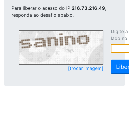
Para liberar o acesso
do IP
216.73.216.49
,
responda ao desafio abaixo.
Digite 
lado no
[trocar imagem]