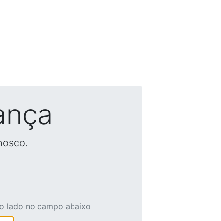
ança
nosco.
ao lado no campo abaixo