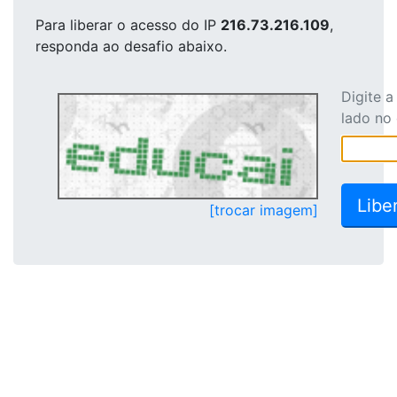
Para liberar o acesso
do IP
216.73.216.109
,
responda ao desafio abaixo.
Digite 
lado no
[trocar imagem]