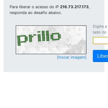
Para liberar o acesso
do IP
216.73.217.173
,
responda ao desafio abaixo.
Digite 
lado no
[trocar imagem]