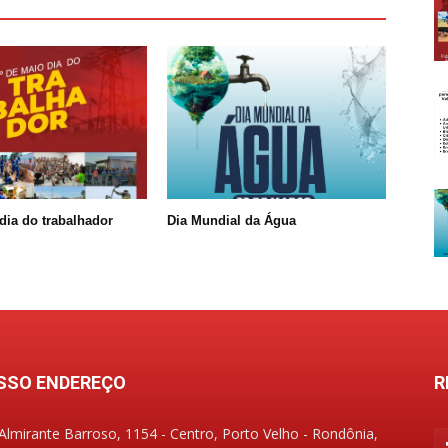
dia do trabalhador
Dia Mundial da Água
SSO ENDEREÇO
R
Almirante Barroso, 1154 - Centro, Porto Velho - Rondônia,