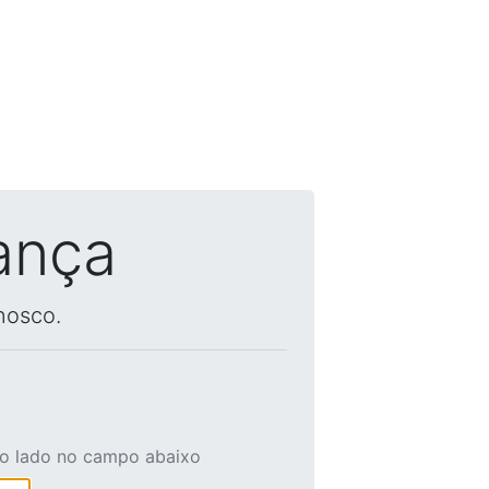
ança
nosco.
ao lado no campo abaixo