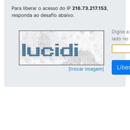
Para liberar o acesso
do IP
216.73.217.153
,
responda ao desafio abaixo.
Digite 
lado no
[trocar imagem]