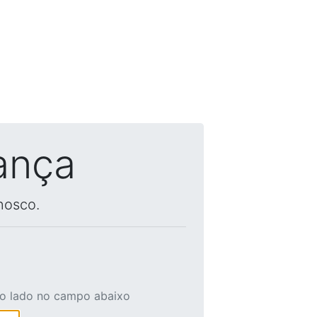
ança
nosco.
ao lado no campo abaixo