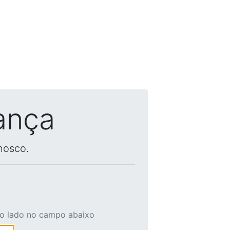
ança
nosco.
ao lado no campo abaixo