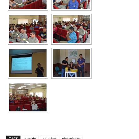
TAGS
acordo
coletivo
eletrobras