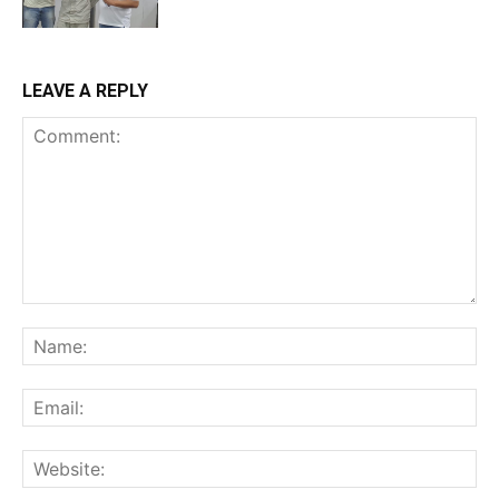
LEAVE A REPLY
Comment:
Na
Ema
Web