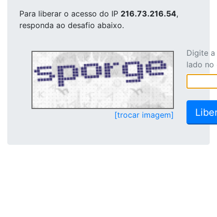
Para liberar o acesso
do IP
216.73.216.54
,
responda ao desafio abaixo.
Digite 
lado no
[trocar imagem]