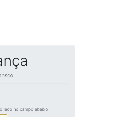
ança
nosco.
ao lado no campo abaixo