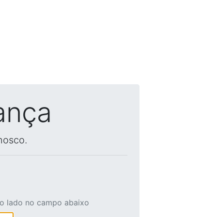
ança
nosco.
ao lado no campo abaixo